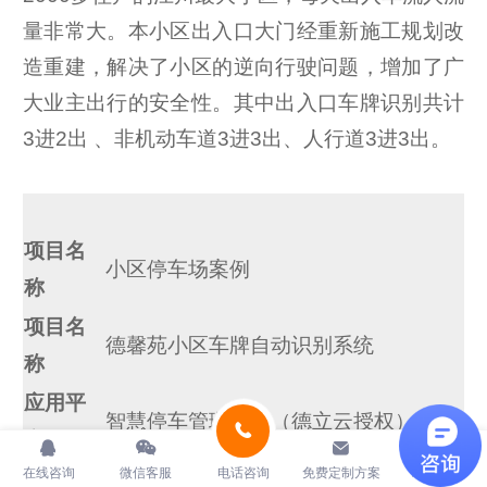
量非常大。本小区出入口大门经重新施工规划改
造重建，解决了小区的逆向行驶问题，增加了广
大业主出行的安全性。其中出入口车牌识别共计
3进2出 、非机动车道3进3出、人行道3进3出。
项目名
小区停车场案例
称
项目名
德馨苑小区车牌自动识别系统
称
应用平
智慧停车管理平台（德立云授权）
台
在线咨询
微信客服
电话咨询
免费定制方案
地址导航
体验系